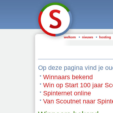
welkom
nieuws
hosting
Op deze pagina vind je ou
Winnaars bekend
Win op Start 100 jaar Sc
Spinternet online
Van Scoutnet naar Spint